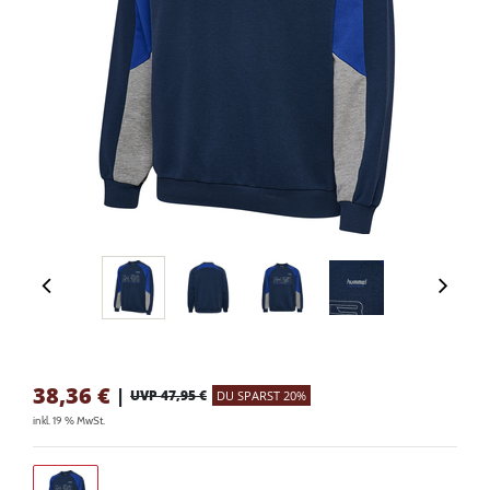
38,36
€
|
UVP 47,95 €
DU SPARST 20%
inkl. 19 % MwSt.