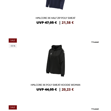
HMLCORE XK HALF ZIP POLY SWEAT
UVP 47,95 €
|
21,58
€
SALE
-55%
HMLCORE XK POLY SWEAT HOODIE WOMAN
UVP 44,95 €
|
20,23
€
SALE