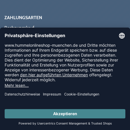
ZAHLUNGSARTEN
Rechnungskauf
Paypal
Kreditkarte
Vorkasse
Sofortüberweisung
NEWSLETTER
FOLLOW US
© 2026 Ballsportdirekt.de GmbH und Co. KG
LAST PIECES: Bekleidung - Spare bis zu 65%