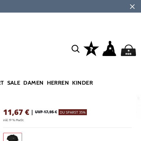
RT
SALE
DAMEN
HERREN
KINDER
11,67
€
|
UVP 17,95 €
DU SPARST 35%
inkl. 19 % MwSt.