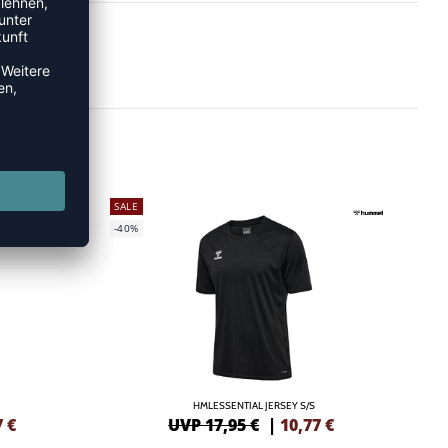
SALE
-40%
HMLESSENTIAL JERSEY S/S
7
€
UVP 17,95 €
|
10,77
€