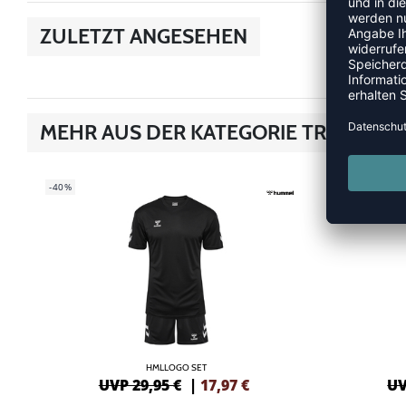
ZULETZT ANGESEHEN
MEHR AUS DER KATEGORIE TRIKOTS
-40%
-40%
HMLLOGO SET
UVP 29,95 €
|
17,97
€
UV