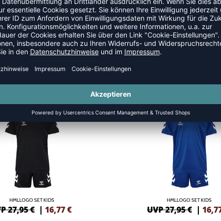
-40%
HMLLOGO SET KIDS
HMLLOGO SET KIDS
P 27,95 €
|
16,77
€
UVP 27,95 €
|
16,7