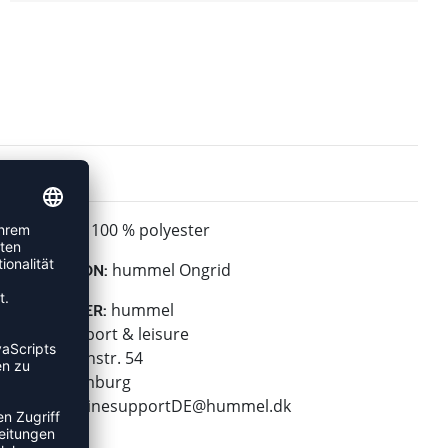
100 % polyester
MATERIAL:
hummel Ongrid
KOLLEKTION:
hummel
HERSTELLER:
hummel sport & leisure
Leverkusenstr. 54
22761 Hamburg
E-Mail:
onlinesupportDE@hummel.dk