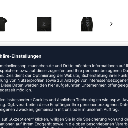
chten Mesh-Gewebe gefertigt und bietet Ihrem Kleinen
l verfügt über minimalistische und elegante
tlang des Halsausschnitts und kurzen Raglanärmeln, die
iert sind. Auf der Brust prangt stolz ein Logo.