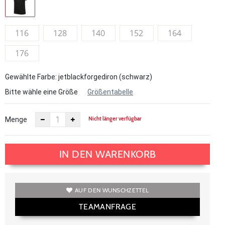
116
128
140
152
164
176
Gewählte Farbe: jetblackforgediron (schwarz)
Bitte wähle eine Größe
Größentabelle
Nicht länger verfügbar
Menge
IN DEN WARENKORB
AUF DEN WUNSCHZETTEL
TEAMANFRAGE