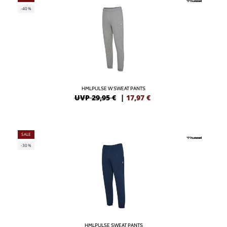
-40%
HMLPULSE W SWEAT PANTS
UVP 29,95 €
|
17,97
€
SALE
-30%
HMLPULSE SWEAT PANTS