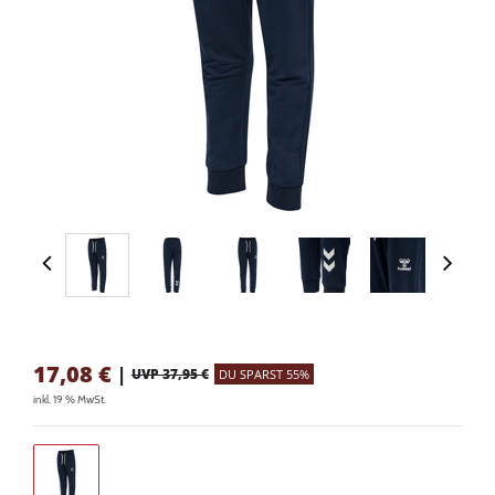
17,08
€
|
UVP 37,95 €
DU SPARST 55%
inkl. 19 % MwSt.