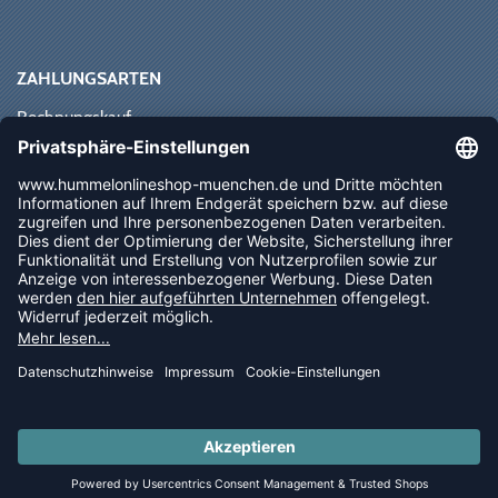
ZAHLUNGSARTEN
Rechnungskauf
Paypal
Kreditkarte
Vorkasse
Sofortüberweisung
NEWSLETTER
FOLLOW US
© 2026 Ballsportdirekt.de GmbH und Co. KG
LAST PIECES: Bekleidung - Spare bis zu 65%