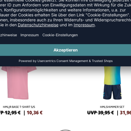
E
NEW
-20%
HMLJR BASE T-SHIRT S/S
HMLSHIMMER SET
P 12,95 €
|
10,36
€
UVP 39,95 €
|
31,9