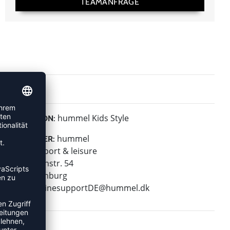
TEAMANFRAGE
hummel Kids Style
KOLLEKTION:
hummel
HERSTELLER:
hummel sport & leisure
Leverkusenstr. 54
22761 Hamburg
E-Mail:
onlinesupportDE@hummel.dk