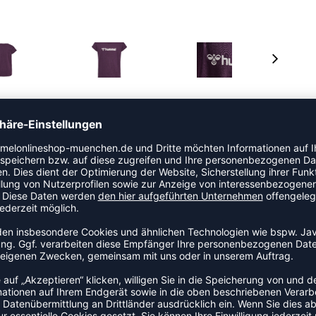
 Jerseystoff aus Bio-Baumwolle mit Stretchanteil sowie
r. Das T-Shirt verfügt über einen Rundhalsausschnitt
horts haben eine verstellbare Zugschnur im Bund,
 Bein. Beide Teile dieses Sets sind gemäß STANDARD 100
Herstellung keine Schadstoffe verwendet wurden.