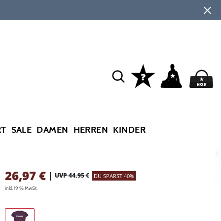
RT
SALE
DAMEN
HERREN
KINDER
26,97
€
|
UVP 44,95 €
DU SPARST 40%
inkl. 19 % MwSt.