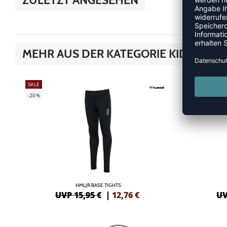
MEHR AUS DER KATEGORIE KIDS STYL
SALE
SALE
-20%
-20%
HMLJR BASE TIGHTS
UVP 15,95 €
|
12,76
€
UV