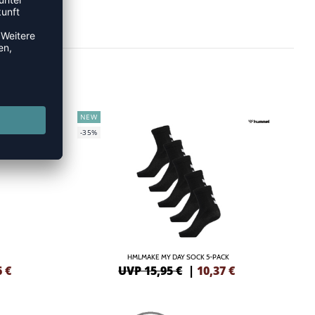
NEW
-35%
HMLMAKE MY DAY SOCK 5-PACK
6
€
UVP 15,95 €
|
10,37
€