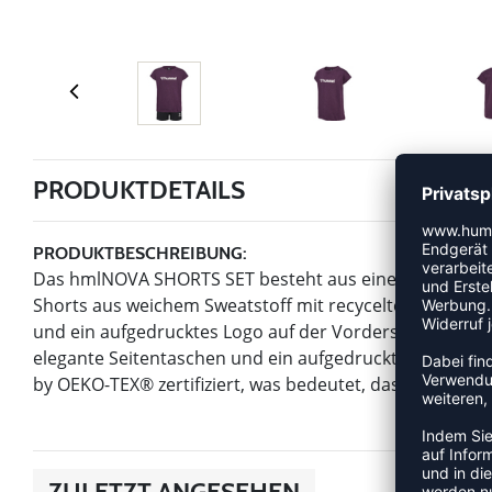
PRODUKTDETAILS
PRODUKTBESCHREIBUNG:
Das hmlNOVA SHORTS SET besteht aus einem T-Shirt aus
Shorts aus weichem Sweatstoff mit recyceltem Polyeste
und ein aufgedrucktes Logo auf der Vorderseite. Die S
elegante Seitentaschen und ein aufgedrucktes Logo am
by OEKO-TEX® zertifiziert, was bedeutet, dass bei der 
ZULETZT ANGESEHEN