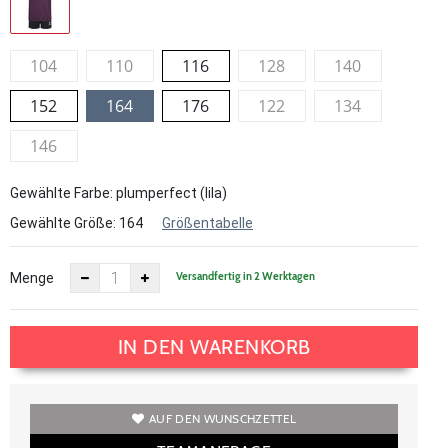
104
110
116
128
140
152
164
176
122
134
146
Gewählte Farbe: plumperfect (lila)
Gewählte Größe:
164
Größentabelle
Versandfertig in 2 Werktagen
Menge
IN DEN WARENKORB
AUF DEN WUNSCHZETTEL