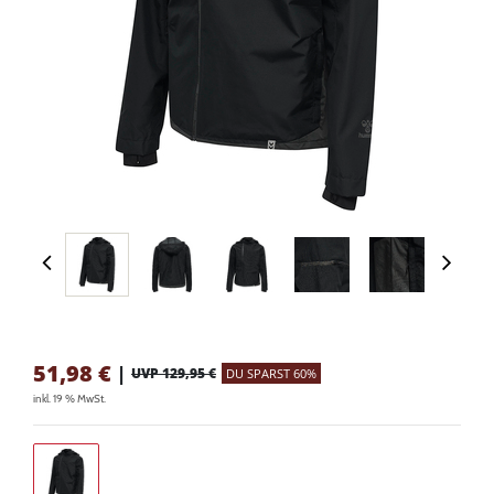
51,98
€
|
UVP 129,95 €
DU SPARST 60%
inkl. 19 % MwSt.