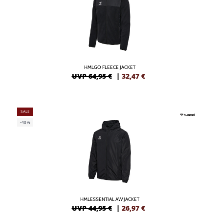
HMLGO FLEECE JACKET
UVP 64,95 €
|
32,47
€
SALE
-40%
HMLESSENTIAL AW JACKET
UVP 44,95 €
|
26,97
€