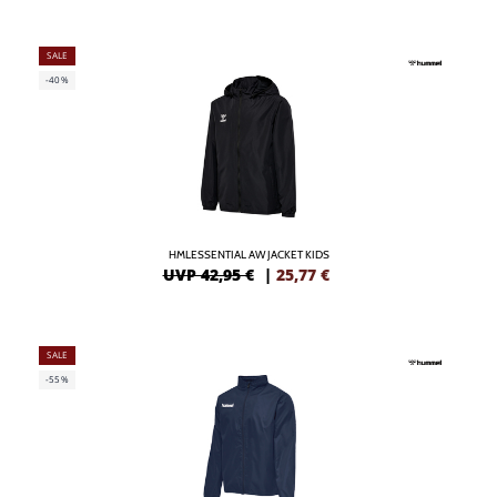
SALE
-40%
HMLESSENTIAL AW JACKET KIDS
UVP 42,95 €
|
25,77
€
SALE
-55%