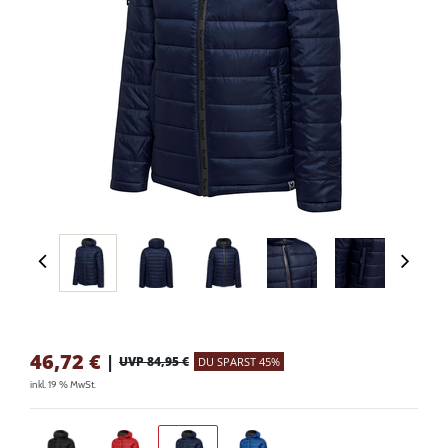
46,72
€
|
UVP 84,95 €
DU SPARST 45%
inkl. 19 % MwSt.