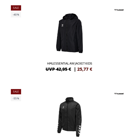
SALE
-40%
HMLESSENTIAL AW JACKET KIDS
UVP 42,95 €
|
25,77
€
SALE
-55%