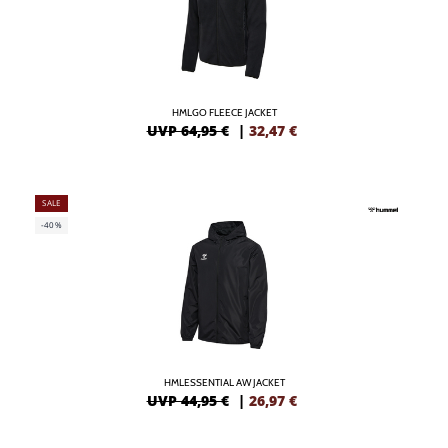
HMLGO FLEECE JACKET
UVP 64,95 €
|
32,47
€
SALE
-40%
HMLESSENTIAL AW JACKET
UVP 44,95 €
|
26,97
€