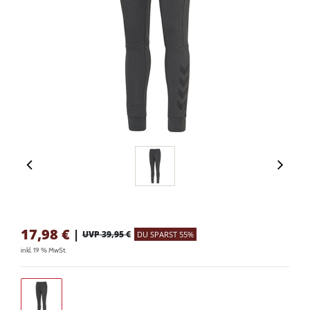
17,98
€
|
UVP 39,95 €
DU SPARST 55%
inkl. 19 % MwSt.