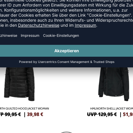
 JACKEN
SALE
-60%
TH QUILTED HOOD JACKET WOMAN
HMLNORTH SHELL JACKET WO
P 99,95 €
|
39,98
€
UVP 129,95 €
|
51,9