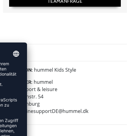
TEAMANFRAGE
hummel Kids Style
KOLLEKTION:
hummel
HERSTELLER:
hummel sport & leisure
Leverkusenstr. 54
22761 Hamburg
E-Mail:
onlinesupportDE@hummel.dk