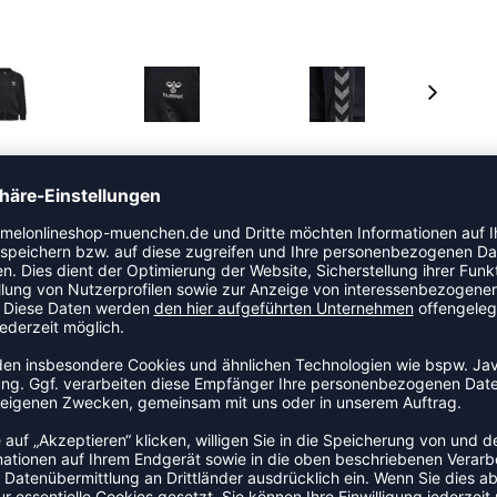
el ergänzt diese Jacke von hummel hervorragend den
ZIP JACKET besteht aus einem atmungsaktiven,
t einen durchgängigen Front-Reißverschluss.