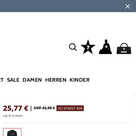
RT
SALE
DAMEN
HERREN
KINDER
25,77
€
|
UVP 42,95 €
DU SPARST 40%
inkl. 19 % MwSt.