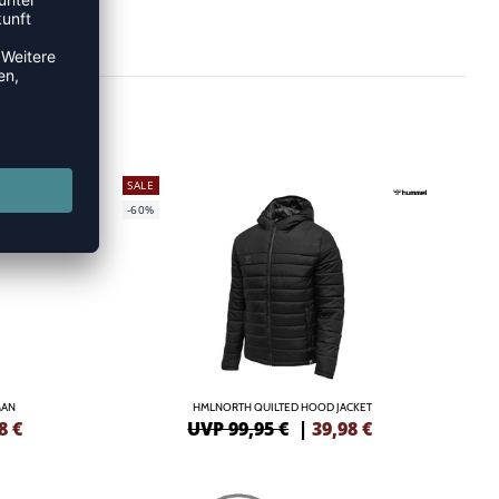
SALE
-60%
MAN
HMLNORTH QUILTED HOOD JACKET
8
€
UVP 99,95 €
|
39,98
€