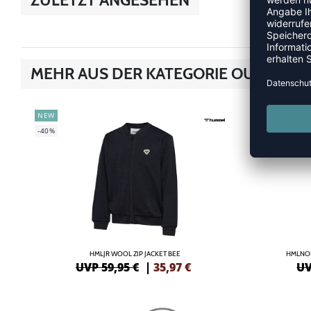
MEHR AUS DER KATEGORIE OUTDOOR
NEW
SALE
-40%
-60%
HMLJR WOOL ZIP JACKET BEE
HMLNOR
UVP 59,95 €
|
35,97
€
UV