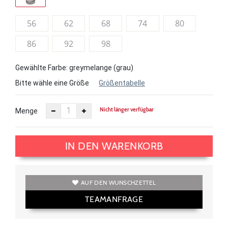
56
62
68
74
80
86
92
98
Gewählte Farbe: greymelange (grau)
Bitte wähle eine Größe
Größentabelle
Nicht länger verfügbar
Menge
IN DEN WARENKORB
AUF DEN WUNSCHZETTEL
TEAMANFRAGE