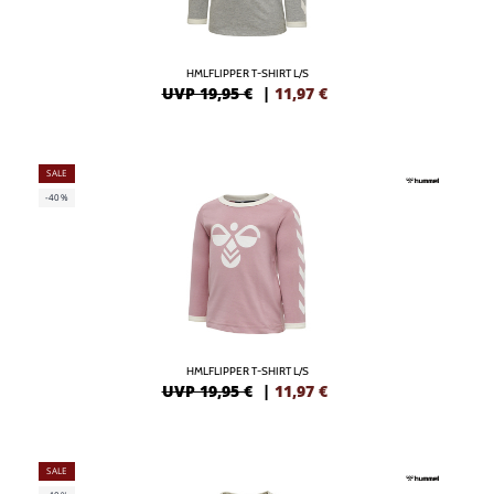
HMLFLIPPER T-SHIRT L/S
UVP 19,95 €
|
11,97
€
SALE
-40%
HMLFLIPPER T-SHIRT L/S
UVP 19,95 €
|
11,97
€
SALE