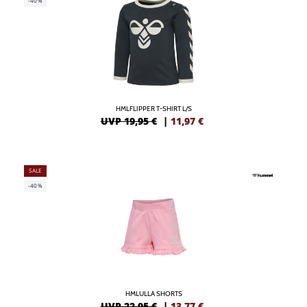
-40%
HMLFLIPPER T-SHIRT L/S
UVP 19,95 €
|
11,97
€
SALE
-40%
HMLULLA SHORTS
UVP 22,95 €
|
13,77
€