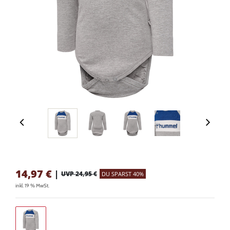
14,97
€
|
UVP 24,95 €
DU SPARST 40%
inkl. 19 % MwSt.