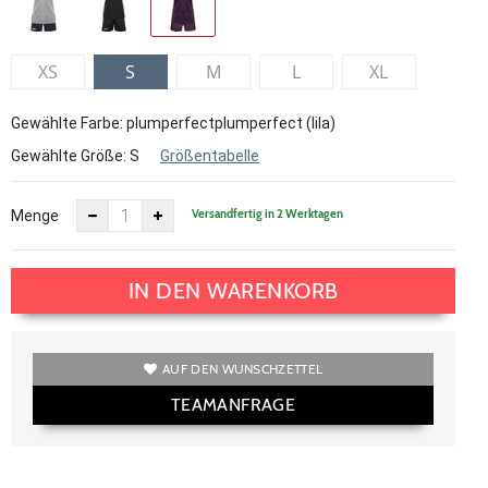
XS
S
M
L
XL
Gewählte Farbe: plumperfectplumperfect (lila)
Gewählte Größe:
S
Größentabelle
Versandfertig in 2 Werktagen
Menge
IN DEN WARENKORB
AUF DEN WUNSCHZETTEL
TEAMANFRAGE