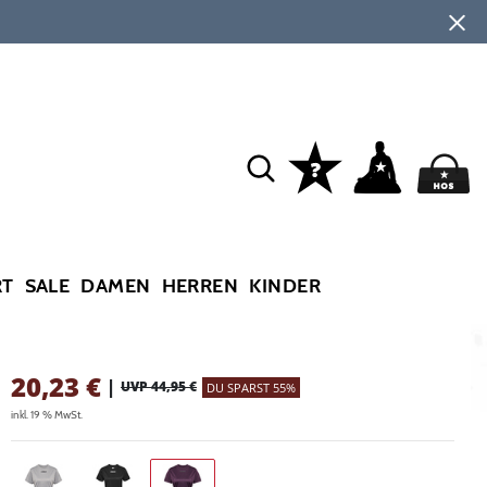
RT
SALE
DAMEN
HERREN
KINDER
20,23
€
|
UVP 44,95 €
DU SPARST 55%
inkl. 19 % MwSt.