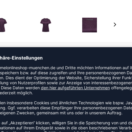
s Freie. Dieses zweiteilige Set von hummel besteht aus
f sowie einem T-Shirt mit BeeCool® Technologie, die für