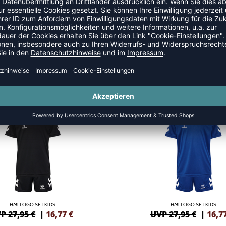
-40%
HMLLOGO SET KIDS
HMLLOGO SET KIDS
P 27,95 €
|
16,77
€
UVP 27,95 €
|
16,7