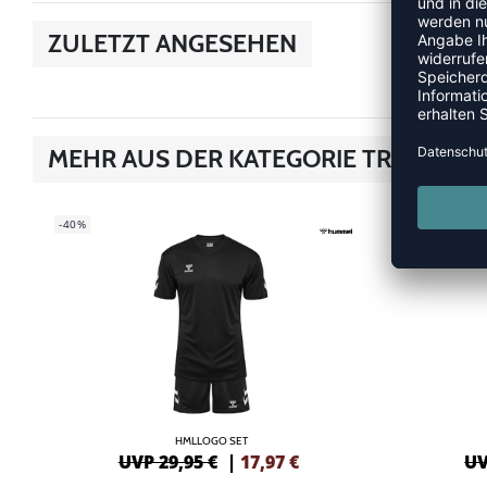
ZULETZT ANGESEHEN
MEHR AUS DER KATEGORIE TRIKOTS
-40%
-40%
HMLLOGO SET
UVP 29,95 €
|
17,97
€
UV