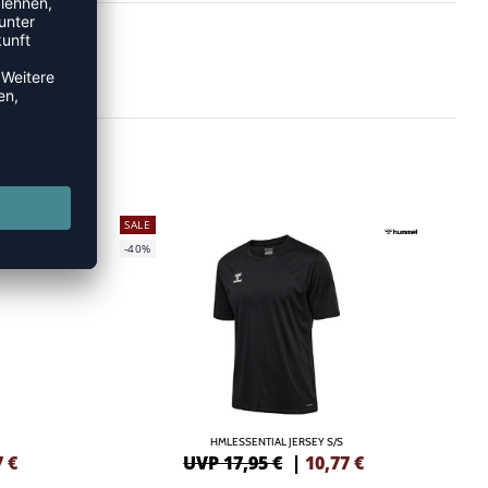
SALE
-40%
HMLESSENTIAL JERSEY S/S
7
€
UVP 17,95 €
|
10,77
€