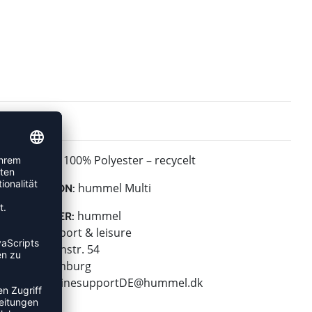
100% Polyester – recycelt
MATERIAL:
hummel Multi
KOLLEKTION:
hummel
HERSTELLER:
hummel sport & leisure
Leverkusenstr. 54
22761 Hamburg
E-Mail:
onlinesupportDE@hummel.dk