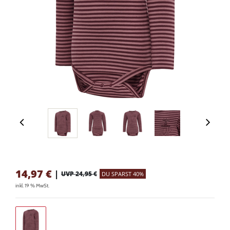
14,97
€
|
UVP 24,95 €
DU SPARST 40%
inkl. 19 % MwSt.