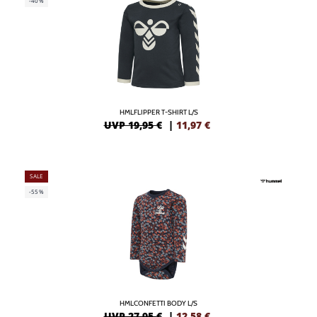
-40%
HMLFLIPPER T-SHIRT L/S
UVP 19,95 €
|
11,97
€
SALE
-55%
HMLCONFETTI BODY L/S
UVP 27,95 €
|
12,58
€