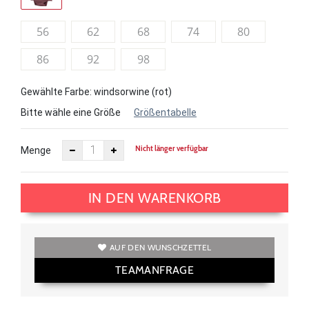
56
62
68
74
80
86
92
98
Gewählte Farbe: windsorwine (rot)
Bitte wähle eine Größe
Größentabelle
Nicht länger verfügbar
Menge
IN DEN WARENKORB
AUF DEN WUNSCHZETTEL
TEAMANFRAGE