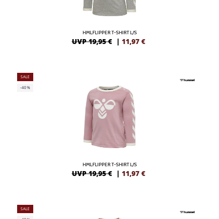
HMLFLIPPER T-SHIRT L/S
UVP 19,95 €
|
11,97
€
SALE
-40%
HMLFLIPPER T-SHIRT L/S
UVP 19,95 €
|
11,97
€
SALE