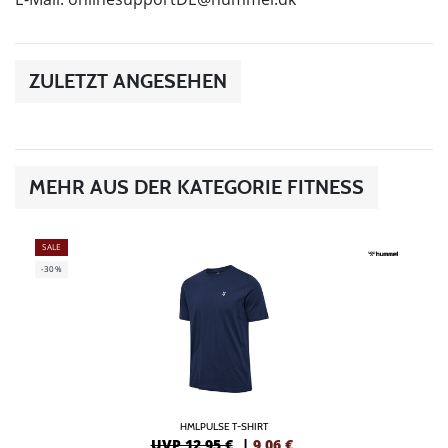
ZULETZT ANGESEHEN
MEHR AUS DER KATEGORIE FITNESS
SALE
-30%
HMLPULSE T-SHIRT
UVP 12,95 €
|
9,06
€