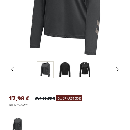
17,98
€
|
UVP 39,95 €
DU SPARST 55%
inkl. 19 % MwSt.