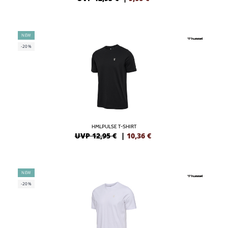
NEW
-20%
HMLPULSE T-SHIRT
UVP 12,95 €
|
10,36
€
NEW
-20%