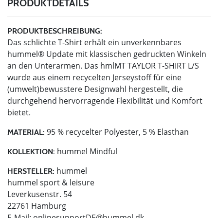
PRODUKTDETAILS
PRODUKTBESCHREIBUNG:
Das schlichte T-Shirt erhält ein unverkennbares
hummel® Update mit klassischen gedruckten Winkeln
an den Unterarmen. Das hmlMT TAYLOR T-SHIRT L/S
wurde aus einem recycelten Jerseystoff für eine
(umwelt)bewusstere Designwahl hergestellt, die
durchgehend hervorragende Flexibilität und Komfort
bietet.
95 % recycelter Polyester, 5 % Elasthan
MATERIAL:
hummel Mindful
KOLLEKTION:
hummel
HERSTELLER:
hummel sport & leisure
Leverkusenstr. 54
22761 Hamburg
E-Mail:
onlinesupportDE@hummel.dk