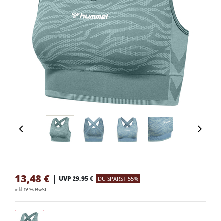
13,48
€
|
UVP 29,95 €
DU SPARST 55%
inkl. 19 % MwSt.