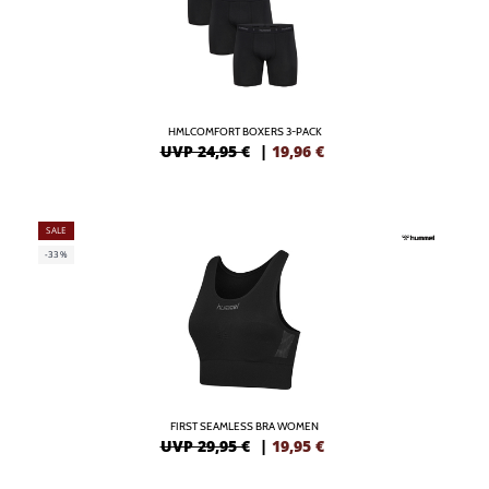
HMLCOMFORT BOXERS 3-PACK
UVP 24,95 €
|
19,96
€
SALE
-33%
FIRST SEAMLESS BRA WOMEN
UVP 29,95 €
|
19,95
€