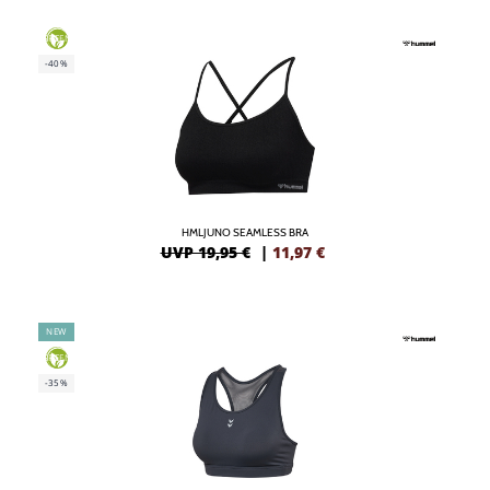
GREEN
-40%
HMLJUNO SEAMLESS BRA
UVP 19,95 €
|
11,97
€
NEW
GREEN
-35%