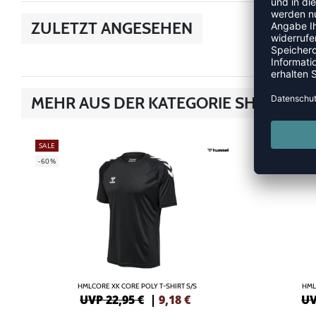
ZULETZT ANGESEHEN
MEHR AUS DER KATEGORIE SHIRTS
SALE
SALE
-60%
-55%
HMLCORE XK CORE POLY T-SHIRT S/S
HML
UVP 22,95 €
|
9,18
€
UV