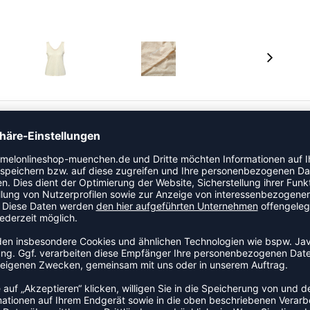
eystoff bietet eine reguläre Passform und
ermuster sowie das gedruckte Logo und die Winkel