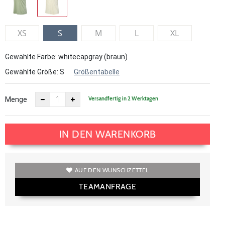
XS
S
M
L
XL
Gewählte Farbe: whitecapgray (braun)
Gewählte Größe:
S
Größentabelle
Versandfertig in 2 Werktagen
Menge
IN DEN WARENKORB
AUF DEN WUNSCHZETTEL
TEAMANFRAGE