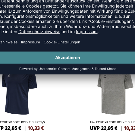
SALE
-55%
CORE XK CORE POLY T-SHIRT S/S
HMLCORE XK CORE POLY T-SHIRT
P 22,95 €
|
10,33
€
UVP 22,95 €
|
10,3