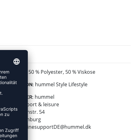
50 % Polyester, 50 % Viskose
MATERIAL:
hummel Style Lifestyle
KOLLEKTION:
hummel
HERSTELLER:
hummel sport & leisure
Leverkusenstr. 54
22761 Hamburg
E-Mail:
onlinesupportDE@hummel.dk