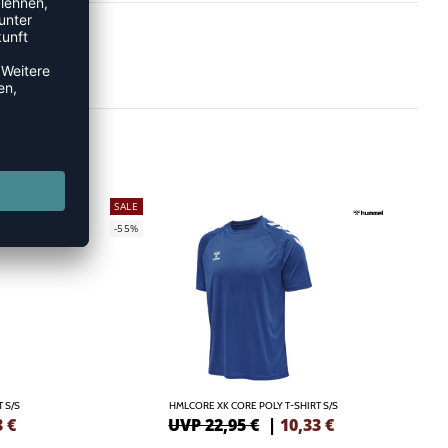
SALE
-55%
 S/S
HMLCORE XK CORE POLY T-SHIRT S/S
3
€
UVP 22,95 €
|
10,33
€