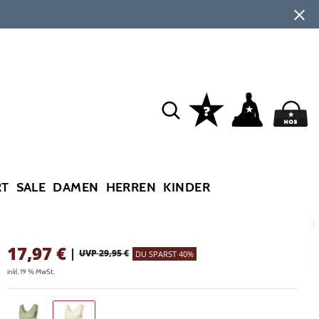
RT
SALE
DAMEN
HERREN
KINDER
17,97
€
|
UVP 29,95 €
DU SPARST 40%
inkl. 19 % MwSt.