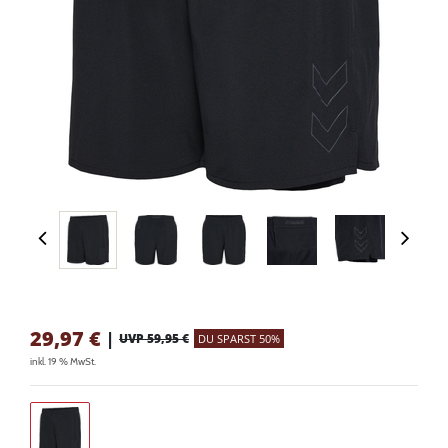
29,97
€
|
UVP 59,95 €
DU SPARST 50%
inkl. 19 % MwSt.