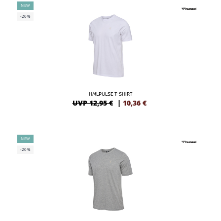
NEW
-20%
HMLPULSE T-SHIRT
UVP 12,95 €
|
10,36
€
NEW
-20%