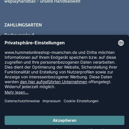
weplayhandball - unsere Handballwelt
ZAHLUNGSARTEN
Rechnungskauf
Paypal
Kreditkarte
Vorkasse
Sofortüberweisung
NEWSLETTER
FOLLOW US
© 2026 Ballsportdirekt.de GmbH und Co. KG