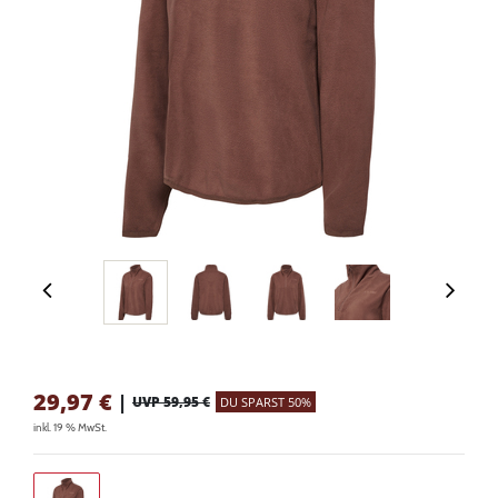
29,97
€
|
UVP 59,95 €
DU SPARST 50%
inkl. 19 % MwSt.