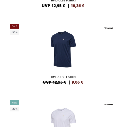
HMLPULSE T-SHIRT
UVP 12,95 €
|
10,36
€
SALE
-30%
HMLPULSE T-SHIRT
UVP 12,95 €
|
9,06
€
NEW
-20%