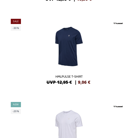
SALE
-30%
HMLPULSE T-SHIRT
UVP 12,95 €
|
9,06
€
NEW
-20%