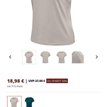
18,98
€
|
UVP 37,95 €
DU SPARST 50%
inkl. 19 % MwSt.