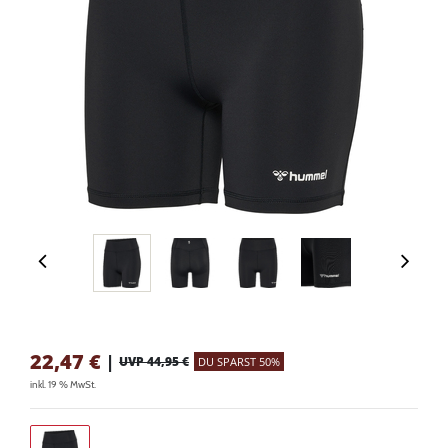
22,47
€
|
UVP 44,95 €
DU SPARST 50%
inkl. 19 % MwSt.