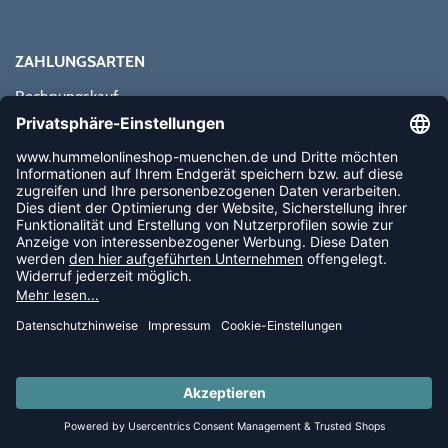
ZAHLUNGSARTEN
Rechnungskauf
Paypal
Kreditkarte
Vorkasse
Sofortüberweisung
NEWSLETTER
FOLLOW US
© 2026 Ballsportdirekt.de GmbH und Co. KG
LAST PIECES: Bekleidung - Spare bis zu 65%