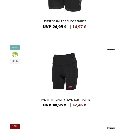
FIRST SEAMLESS SHORT TIGHTS
UVP 24,95 €
|
14,97
€
NEW
GREEN
-25%
HMLHIIT INTENSITY HW SHORT TIGHTS
UVP 49,95 €
|
37,46
€
SALE