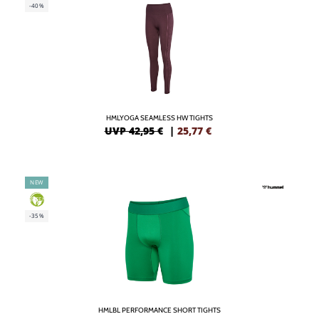
-40%
HMLYOGA SEAMLESS HW TIGHTS
UVP 42,95 €
|
25,77
€
NEW
GREEN
-35%
HMLBL PERFORMANCE SHORT TIGHTS