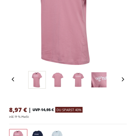
8,97
€
|
UVP 14,95 €
DU SPARST 40%
inkl. 19 % MwSt.