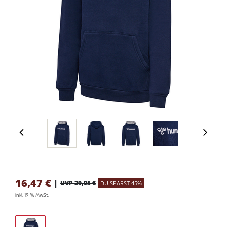
16,47
€
|
UVP 29,95 €
DU SPARST 45%
inkl. 19 % MwSt.