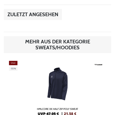
ZULETZT ANGESEHEN
MEHR AUS DER KATEGORIE
SWEATS/HOODIES
SALE
-55%
HMLCORE XK HALF ZIP POLY SWEAT
UVP 47,95 €
|
21,58
€