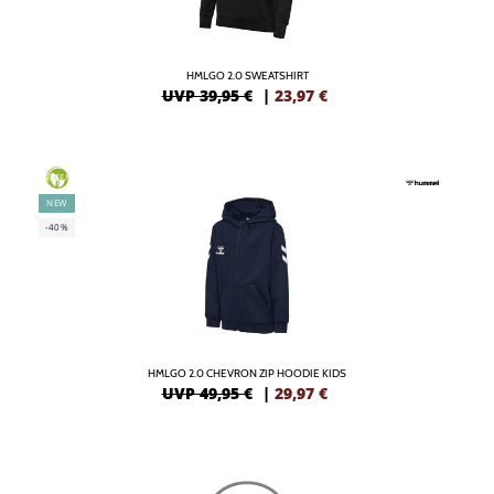
HMLGO 2.0 SWEATSHIRT
UVP 39,95 €
|
23,97
€
GREEN
NEW
-40%
HMLGO 2.0 CHEVRON ZIP HOODIE KIDS
UVP 49,95 €
|
29,97
€