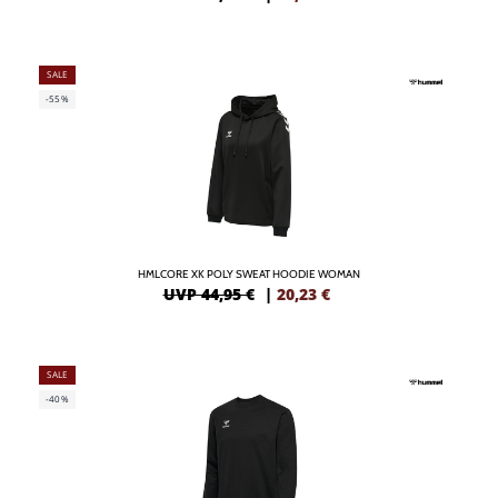
SALE
-55%
HMLCORE XK POLY SWEAT HOODIE WOMAN
UVP 44,95 €
|
20,23
€
SALE
-40%