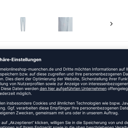
 Sweatstoff mit einer gebürsteten Innenseite für
ndchen an den Beinen, ein wasserbasiertes gedrucktes
n Sitz.