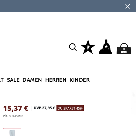
RT
SALE
DAMEN
HERREN
KINDER
15,37
€
|
UVP 27,95 €
DU SPARST 45%
inkl. 19 % MwSt.