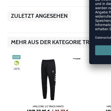
ZULETZT ANGESEHEN
MEHR AUS DER KATEGORIE TRAINING
NEW
-40%
GREEN
-40%
HMLCORE 2.0 TRACK PANTS
HML