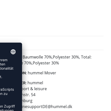
Baumwolle 70%,Polyester 30%, Total:
MATERIAL:
Baumwolle 70%,Polyester 30%
hummel Mover
KOLLEKTION:
hummel
HERSTELLER:
hummel sport & leisure
Leverkusenstr. 54
22761 Hamburg
E-Mail:
onlinesupportDE@hummel.dk