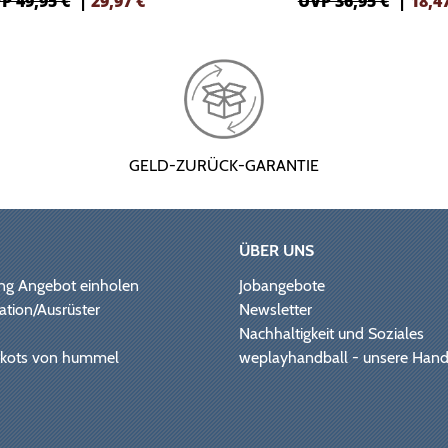
P 49,95 €
|
29,97
€
UVP 36,95 €
|
18,4
GELD-ZURÜCK-GARANTIE
ÜBER UNS
ng Angebot einholen
Jobangebote
ation/Ausrüster
Newsletter
Nachhaltigkeit und Soziales
Trikots von hummel
weplayhandball - unsere Hand