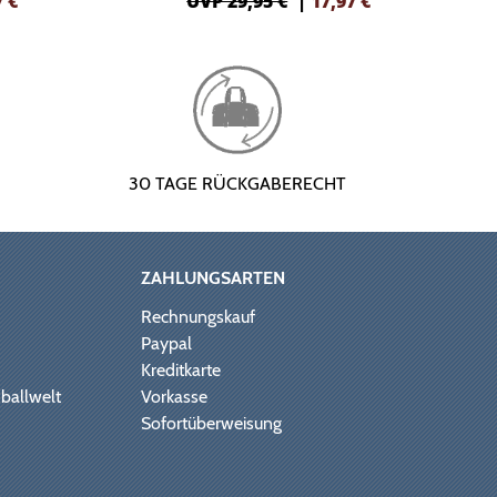
7
€
UVP 29,95 €
|
17,97
€
30 TAGE RÜCKGABERECHT
ZAHLUNGSARTEN
Rechnungskauf
Paypal
Kreditkarte
ballwelt
Vorkasse
Sofortüberweisung