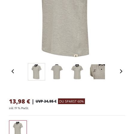
13,98
€
|
UVP 34,95 €
DU SPARST 60%
inkl. 19 % MwSt.