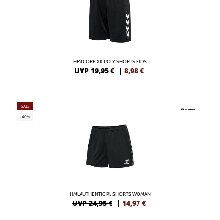
HMLCORE XK POLY SHORTS KIDS
UVP 19,95 €
|
8,98
€
SALE
-40%
HMLAUTHENTIC PL SHORTS WOMAN
UVP 24,95 €
|
14,97
€