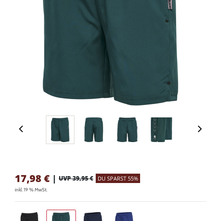
17,98
€
|
UVP 39,95 €
DU SPARST 55%
inkl. 19 % MwSt.