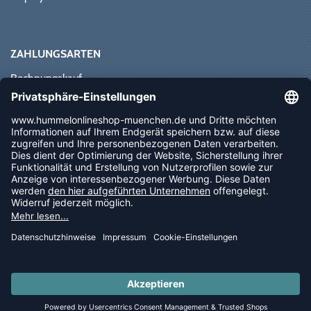
ZAHLUNGSARTEN
Rechnungskauf
Paypal
Kreditkarte
Vorkasse
Sofortüberweisung
NEWSLETTER
FOLLOW US
© 2026 Ballsportdirekt.de GmbH und Co. KG
LAST PIECES: Bekleidung - Spare bis zu 65%