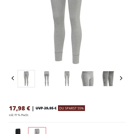
17,98
€
|
UVP 39,95 €
DU SPARST 55%
inkl. 19 % MwSt.