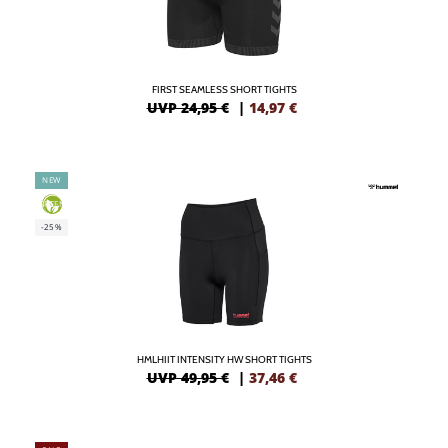
FIRST SEAMLESS SHORT TIGHTS
UVP 24,95 €
|
14,97
€
NEW
GREEN
-25%
HMLHIIT INTENSITY HW SHORT TIGHTS
UVP 49,95 €
|
37,46
€