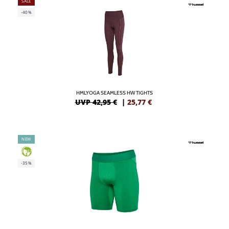
SALE
-40%
HMLYOGA SEAMLESS HW TIGHTS
UVP 42,95 €
|
25,77
€
NEW
GREEN
-35%