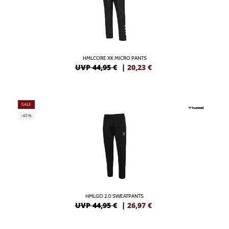
HMLCORE XK MICRO PANTS
UVP 44,95 €
|
20,23
€
SALE
-40%
HMLGO 2.0 SWEATPANTS
UVP 44,95 €
|
26,97
€