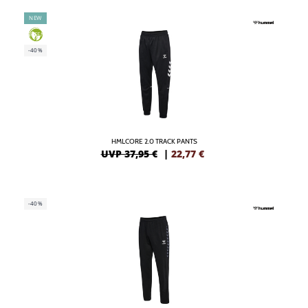
NEW
GREEN
-40%
HMLCORE 2.0 TRACK PANTS
UVP 37,95 €
|
22,77
€
-40%