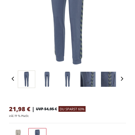
21,98
€
|
UVP 54,95 €
DU SPARST 60%
inkl. 19 % MwSt.