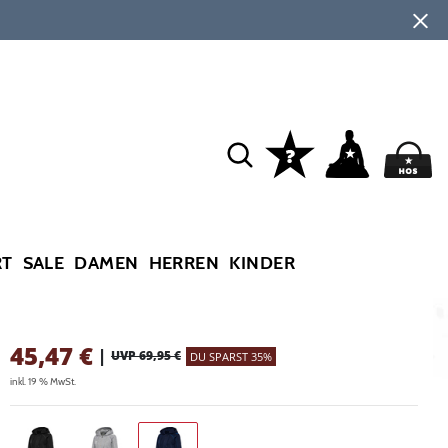
RT
SALE
DAMEN
HERREN
KINDER
45,47
€
|
UVP 69,95 €
DU SPARST 35%
inkl. 19 % MwSt.