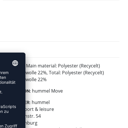
Main material: Polyester (Recycelt)
MATERIAL:
78%,Baumwolle 22%, Total: Polyester (Recycelt)
78%,Baumwolle 22%
hummel Move
KOLLEKTION:
hummel
HERSTELLER:
hummel sport & leisure
Leverkusenstr. 54
22761 Hamburg