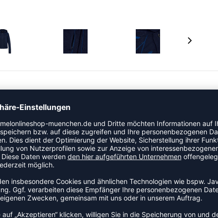
i mit Reißverschluss aus weichem Strickjersey in
uze mit verstellbaren Kordelzügen, einen durchgehenden
he Taschen. Kontrastfarbene Nähte betonen die
Saum für eine gute Passform sorgen. Ein gedrucktes
en Schultern vervollständigen den Look.