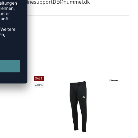
E-Mail:
onlinesupportDE@hummel.dk
SALE
-40%