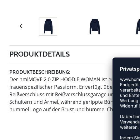
PRODUKTDETAILS
PRODUKTBESCHREIBUNG:
Der hmlMOVE 2.0 ZIP HOODIE WOMAN ist ein Kapuzenpull
frauenspezifischer Passform. Er verfügt über eine Kap
Reißverschluss mit Reißverschlussgarage und praktisc
Schultern und Ärmel, während gerippte Bündchen und 
hummel Logo auf der Brust und hummel Chevrons auf d