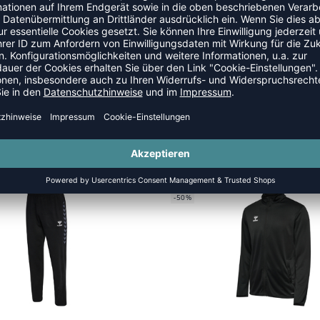
SANZÜGE
SALE
-50%