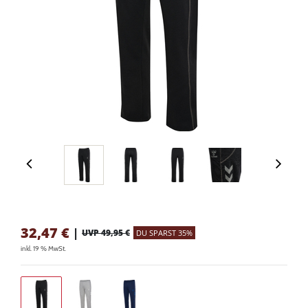
32,47
€
|
UVP 49,95 €
DU SPARST 35%
inkl. 19 % MwSt.