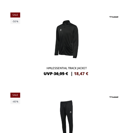
SALE
-50%
HMLESSENTIAL TRACK JACKET
UVP 36,95 €
|
18,47
€
SALE
-40%