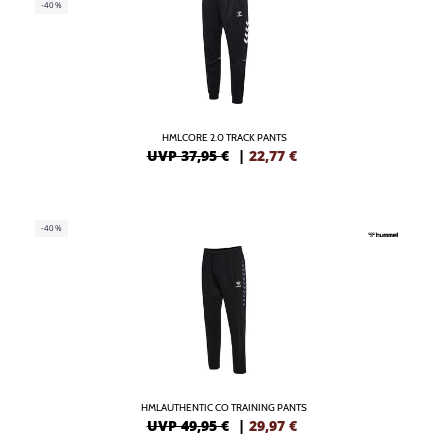
-40%
HMLCORE 2.0 TRACK PANTS
UVP 37,95 €
|
22,77
€
-40%
HMLAUTHENTIC CO TRAINING PANTS
UVP 49,95 €
|
29,97
€