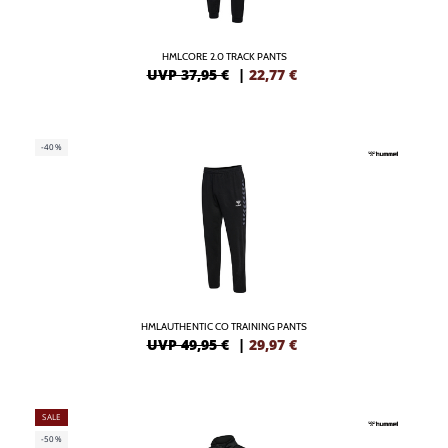
HMLCORE 2.0 TRACK PANTS
UVP 37,95 €
|
22,77
€
-40%
HMLAUTHENTIC CO TRAINING PANTS
UVP 49,95 €
|
29,97
€
SALE
-50%