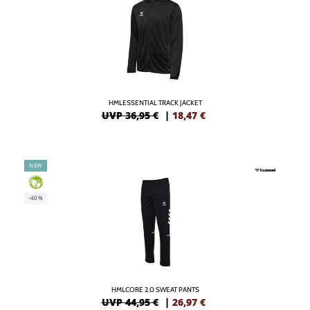
HMLESSENTIAL TRACK JACKET
UVP 36,95 €
|
18,47
€
NEW
GREEN
-40%
HMLCORE 2.0 SWEAT PANTS
UVP 44,95 €
|
26,97
€