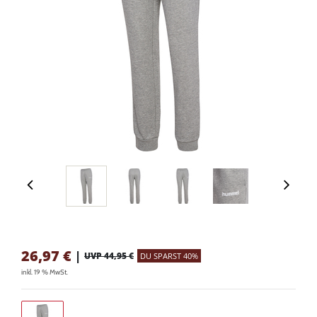
26,97
€
|
UVP 44,95 €
DU SPARST 40%
inkl. 19 % MwSt.