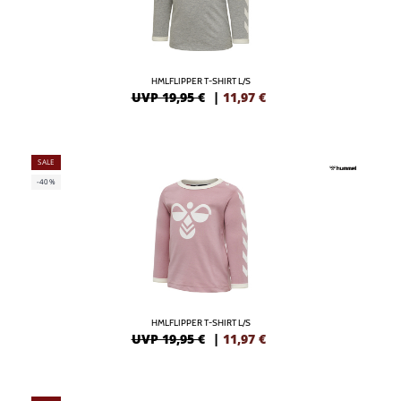
HMLFLIPPER T-SHIRT L/S
UVP 19,95 €
|
11,97
€
SALE
-40%
HMLFLIPPER T-SHIRT L/S
UVP 19,95 €
|
11,97
€