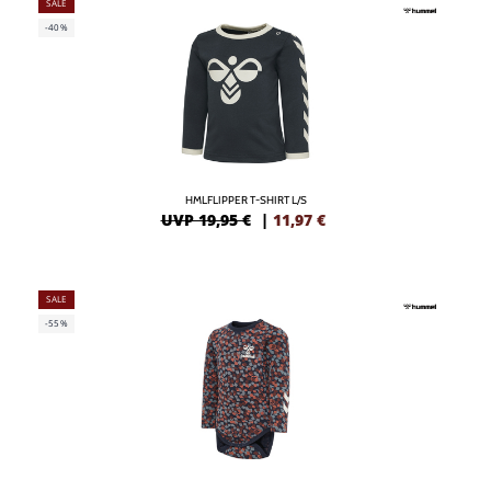
SALE
-40%
HMLFLIPPER T-SHIRT L/S
UVP 19,95 €
|
11,97
€
SALE
-55%