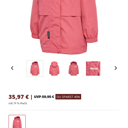
35,97
€
|
UVP 59,95 €
DU SPARST 40%
inkl. 19 % MwSt.