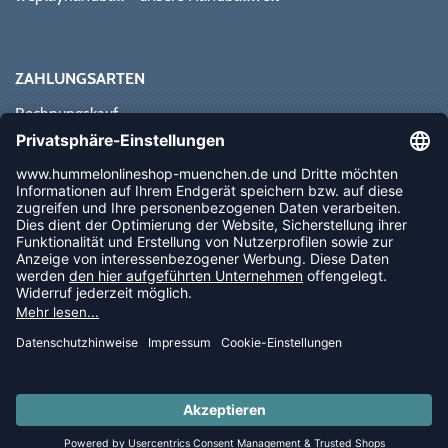
ZAHLUNGSARTEN
Rechnungskauf
Paypal
Kreditkarte
Vorkasse
Sofortüberweisung
NEWSLETTER
FOLLOW US
© 2026 Ballsportdirekt.de GmbH und Co. KG
LAST PIECES: Bekleidung - Spare bis zu 65%