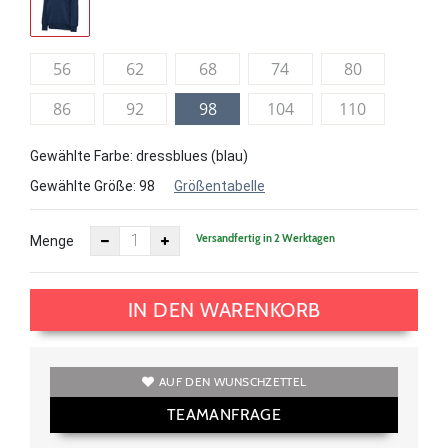
56
62
68
74
80
86
92
98
104
110
Gewählte Farbe: dressblues (blau)
Gewählte Größe:
98
Größentabelle
Versandfertig in 2 Werktagen
Menge
IN DEN WARENKORB
AUF DEN WUNSCHZETTEL
TEAMANFRAGE