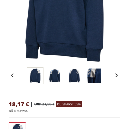
18,17
€
|
UVP 27,95 €
DU SPARST 35%
inkl. 19 % MwSt.