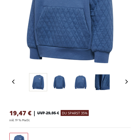
19,47
€
|
UVP 29,95 €
DU SPARST 35%
inkl. 19 % MwSt.