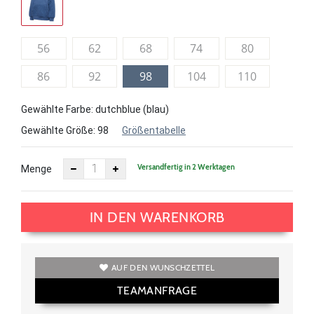
56
62
68
74
80
86
92
98
104
110
Gewählte Farbe: dutchblue (blau)
Gewählte Größe:
98
Größentabelle
Versandfertig in 2 Werktagen
Menge
IN DEN WARENKORB
AUF DEN WUNSCHZETTEL
TEAMANFRAGE