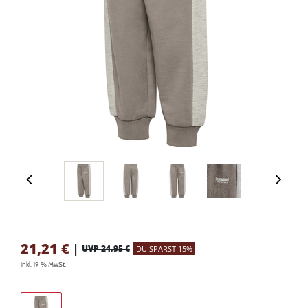
21,21
€
|
UVP 24,95 €
DU SPARST 15%
inkl. 19 % MwSt.