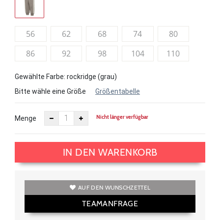
56
62
68
74
80
86
92
98
104
110
Gewählte Farbe: rockridge (grau)
Bitte wähle eine Größe
Größentabelle
Nicht länger verfügbar
Menge
IN DEN WARENKORB
AUF DEN WUNSCHZETTEL
TEAMANFRAGE