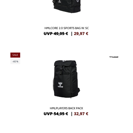
HMLCORE 2.0 SPORTS BAG W. SC
UVP 49,95 €
|
29,97
€
SALE
-40%
HMLPLAYERS BACK PACK
UVP 54,95 €
|
32,97
€