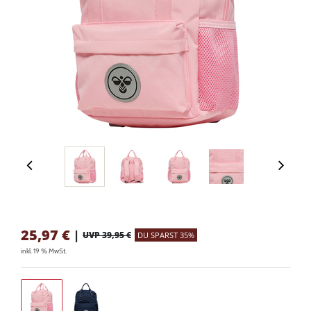
25,97
€
|
UVP 39,95 €
DU SPARST 35%
inkl. 19 % MwSt.