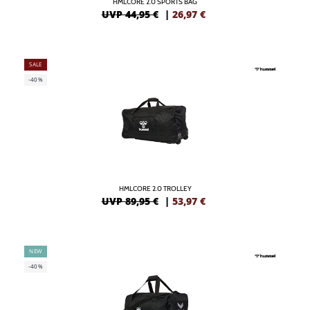
HMLCORE 2.0 SPORTS BAG
UVP 44,95 €
|
26,97
€
SALE
-40%
HMLCORE 2.0 TROLLEY
UVP 89,95 €
|
53,97
€
NEW
-40%