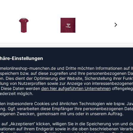
inem weichen Jerseystoff aus Bio-Baumwolle gefertigt
 du dir sicher sein kannst, dass es frei von
hirt präsentiert einen kontrastierenden
gesetzte Bumblebee® Logoprint auf der Brust und die