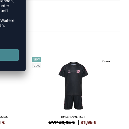
NEW
-20%
S S/S
HMLSHIMMER SET
1
€
UVP 39,95 €
|
31,96
€