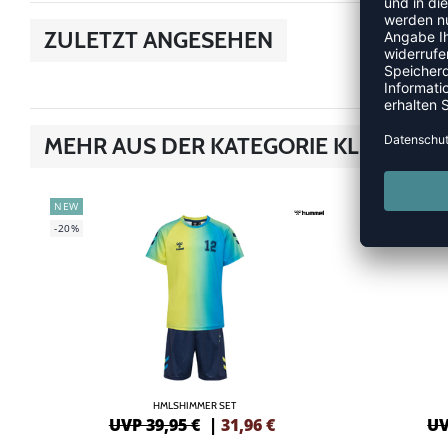
ZULETZT ANGESEHEN
MEHR AUS DER KATEGORIE KLEIDER &
NEW
NEW
-20%
-20%
HMLSHIMMER SET
UVP 39,95 €
|
31,96
€
UV