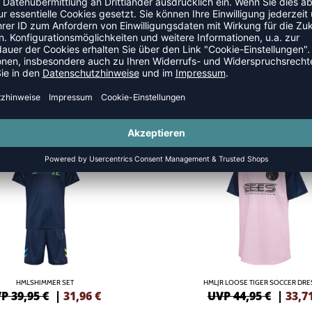
 RÖCKE
NEW
-25%
HMLSHIMMER SET
HMLJR LOOSE TIGER SOCCER DRES
P 39,95 €
|
31,96
€
UVP 44,95 €
|
33,7