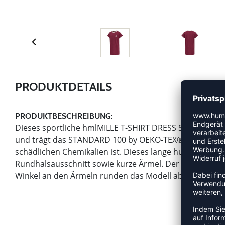
PRODUKTDETAILS
PRODUKTBESCHREIBUNG:
Dieses sportliche hmlMILLE T-SHIRT DRESS S/S ist aus e
und trägt das STANDARD 100 by OEKO-TEX® Label, sodass
schädlichen Chemikalien ist. Dieses lange hummel® T-S
Rundhalsausschnitt sowie kurze Ärmel. Der farblich ab
Winkel an den Ärmeln runden das Modell ab.