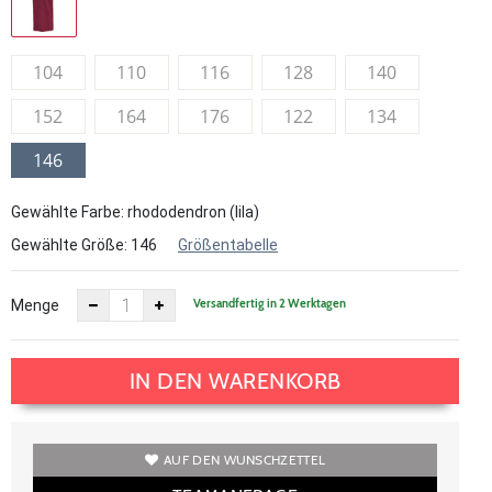
104
110
116
128
140
152
164
176
122
134
146
Gewählte Farbe: rhododendron (lila)
Gewählte Größe:
146
Größentabelle
Versandfertig in 2 Werktagen
Menge
IN DEN WARENKORB
AUF DEN WUNSCHZETTEL