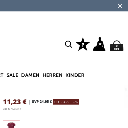
RT
SALE
DAMEN
HERREN
KINDER
11,23
€
|
UVP 24,95 €
DU SPARST 55%
inkl. 19 % MwSt.