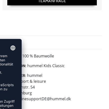
TEAMANFRAGE
100 % Baumwolle
MATERIAL:
hummel Kids Classic
KOLLEKTION:
hummel
HERSTELLER:
hummel sport & leisure
Leverkusenstr. 54
22761 Hamburg
E-Mail:
onlinesupportDE@hummel.dk