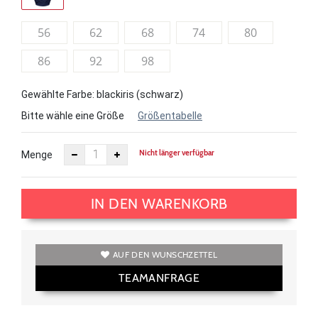
56
62
68
74
80
86
92
98
Gewählte Farbe: blackiris (schwarz)
Bitte wähle eine Größe
Größentabelle
Nicht länger verfügbar
Menge
IN DEN WARENKORB
AUF DEN WUNSCHZETTEL
TEAMANFRAGE