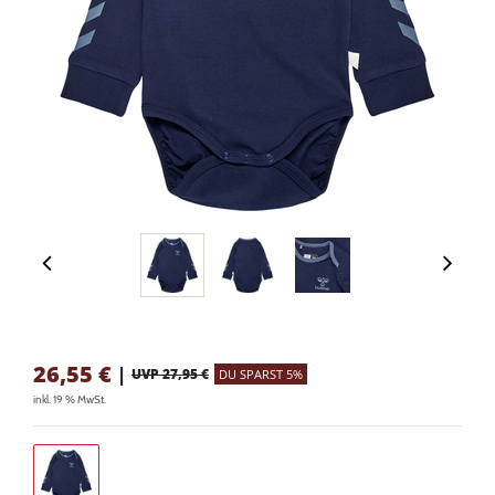
26,55
€
|
UVP 27,95 €
DU SPARST 5%
inkl. 19 % MwSt.