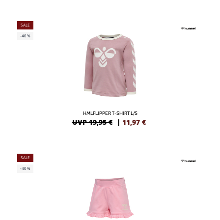
SALE
-40%
HMLFLIPPER T-SHIRT L/S
UVP 19,95 €
|
11,97
€
SALE
-40%