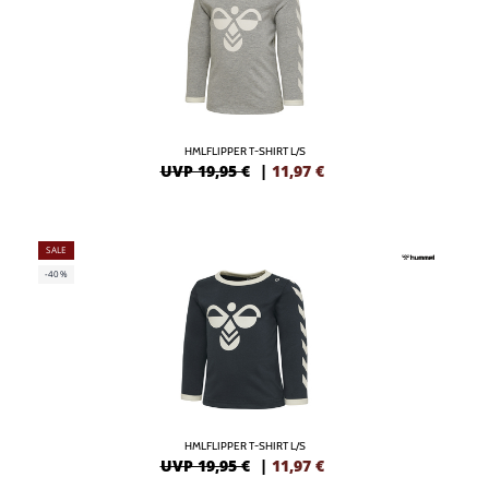
HMLFLIPPER T-SHIRT L/S
UVP 19,95 €
|
11,97
€
SALE
-40%
HMLFLIPPER T-SHIRT L/S
UVP 19,95 €
|
11,97
€