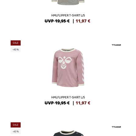
HMLFLIPPER T-SHIRT L/S
UVP 19,95 €
|
11,97
€
SALE
-40%
HMLFLIPPER T-SHIRT L/S
UVP 19,95 €
|
11,97
€
SALE
-40%