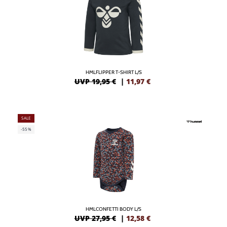
HMLFLIPPER T-SHIRT L/S
UVP 19,95 €
|
11,97
€
SALE
-55%
HMLCONFETTI BODY L/S
UVP 27,95 €
|
12,58
€