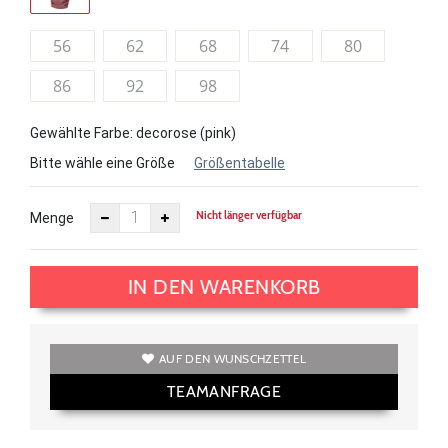
56
62
68
74
80
86
92
98
Gewählte Farbe: decorose (pink)
Bitte wähle eine Größe
Größentabelle
Nicht länger verfügbar
Menge
IN DEN WARENKORB
AUF DEN WUNSCHZETTEL
TEAMANFRAGE