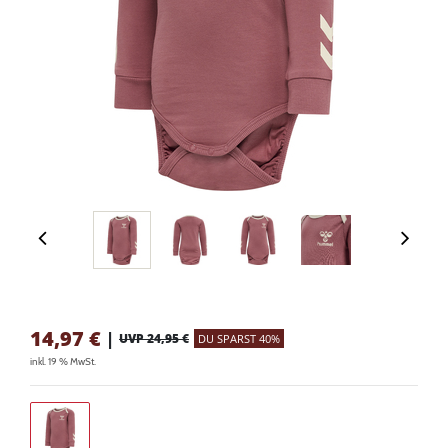
14,97
€
|
UVP 24,95 €
DU SPARST 40%
inkl. 19 % MwSt.