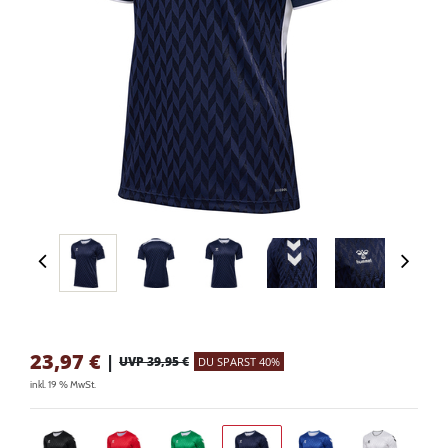
23,97
€
|
UVP 39,95 €
DU SPARST 40%
inkl. 19 % MwSt.