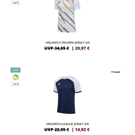
-40%
HMLMATCH TRIUMPH JERSEY S/S
UVP 34,95 €
|
20,97
€
NEW
GREEN
-35%
HMLMATCH LEAGUE JERSEY S/S
UVP 22,95 €
|
14,92
€