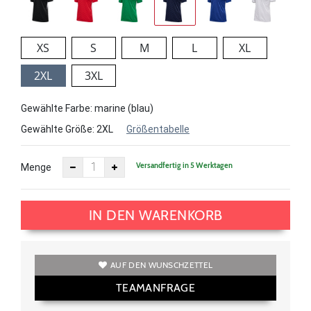
XS
S
M
L
XL
2XL
3XL
Gewählte Farbe: marine (blau)
Gewählte Größe:
2XL
Größentabelle
Versandfertig in 5 Werktagen
Menge
IN DEN WARENKORB
AUF DEN WUNSCHZETTEL
TEAMANFRAGE