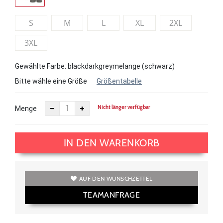
S
M
L
XL
2XL
3XL
Gewählte Farbe: blackdarkgreymelange (schwarz)
Bitte wähle eine Größe
Größentabelle
Nicht länger verfügbar
Menge
IN DEN WARENKORB
AUF DEN WUNSCHZETTEL
TEAMANFRAGE