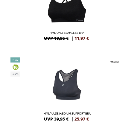
HMLJUNO SEAMLESS BRA
UVP 19,95 €
|
11,97
€
NEW
GREEN
-35%
HMLPULSE MEDIUM SUPPORT BRA
UVP 39,95 €
|
25,97
€