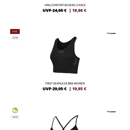
HMLCOMFORT BOXERS 3-PACK
UVP 24,95 €
|
19,96
€
SALE
-33%
FIRST SEAMLESS BRA WOMEN
UVP 29,95 €
|
19,95
€
GREEN
-40%