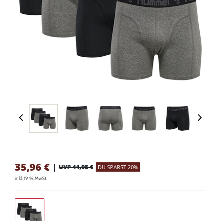
35,96
€
|
UVP 44,95 €
DU SPARST 20%
inkl. 19 % MwSt.