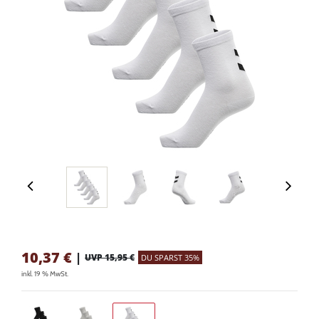
10,37
€
|
UVP 15,95 €
DU SPARST 35%
inkl. 19 % MwSt.