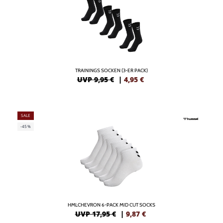
TRAININGS SOCKEN (3-ER PACK)
UVP 9,95 €
|
4,95
€
SALE
-45%
HMLCHEVRON 6-PACK MID CUT SOCKS
UVP 17,95 €
|
9,87
€