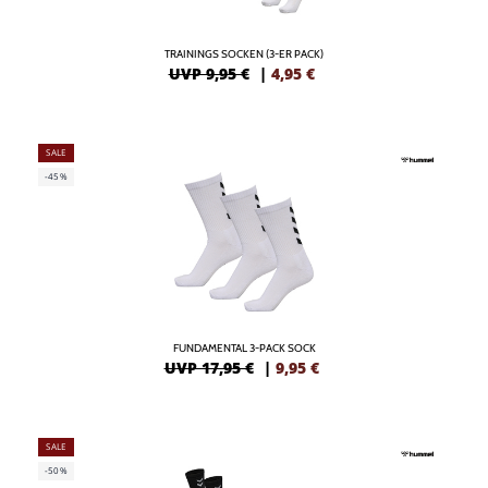
TRAININGS SOCKEN (3-ER PACK)
UVP 9,95 €
|
4,95
€
SALE
-45%
FUNDAMENTAL 3-PACK SOCK
UVP 17,95 €
|
9,95
€
SALE
-50%