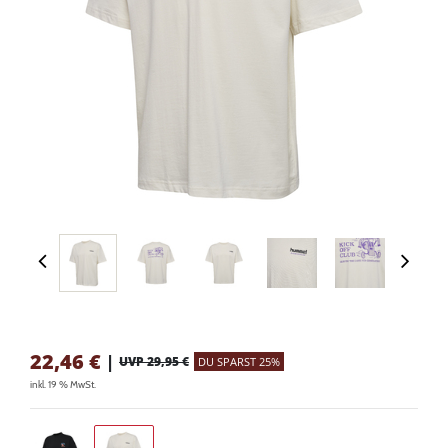
22,46
€
|
UVP 29,95 €
DU SPARST 25%
inkl. 19 % MwSt.