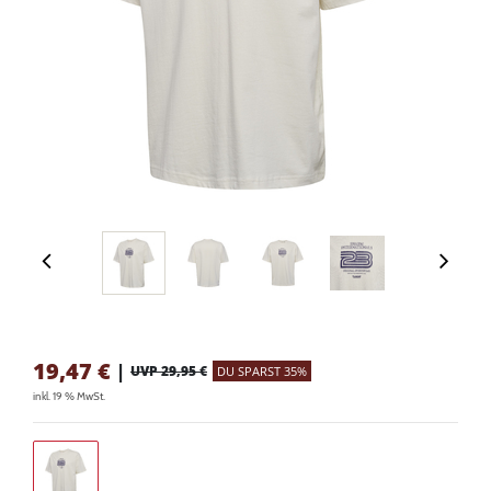
19,47
€
|
UVP 29,95 €
DU SPARST 35%
inkl. 19 % MwSt.