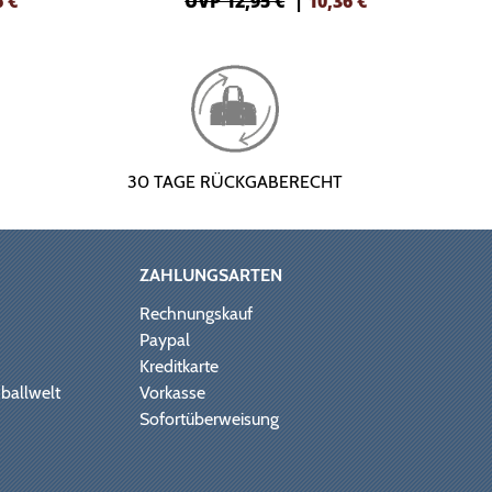
6
€
UVP 12,95 €
|
10,36
€
30 TAGE RÜCKGABERECHT
ZAHLUNGSARTEN
Rechnungskauf
Paypal
Kreditkarte
ballwelt
Vorkasse
Sofortüberweisung