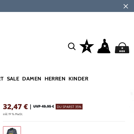
RT
SALE
DAMEN
HERREN
KINDER
32,47
€
|
UVP 49,95 €
DU SPARST 35%
inkl. 19 % MwSt.