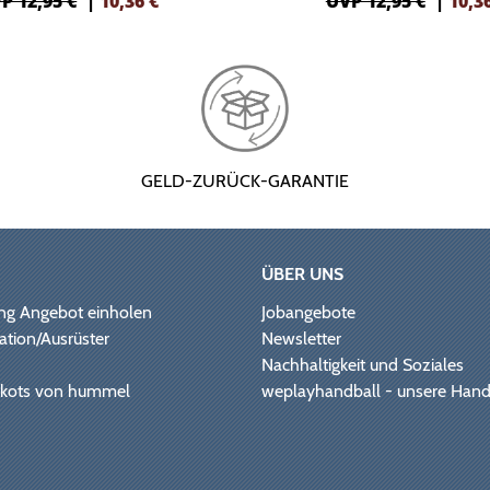
P 12,95 €
|
10,36
€
UVP 12,95 €
|
10,3
GELD-ZURÜCK-GARANTIE
ÜBER UNS
ng Angebot einholen
Jobangebote
ation/Ausrüster
Newsletter
Nachhaltigkeit und Soziales
Trikots von hummel
weplayhandball - unsere Hand