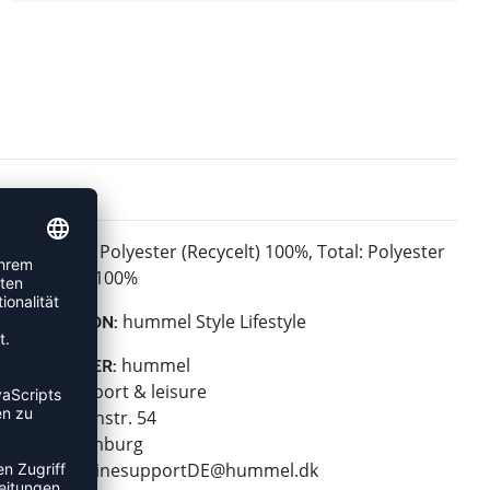
Polyester (Recycelt) 100%, Total: Polyester
MATERIAL:
(Recycelt) 100%
hummel Style Lifestyle
KOLLEKTION:
hummel
HERSTELLER:
hummel sport & leisure
Leverkusenstr. 54
22761 Hamburg
E-Mail:
onlinesupportDE@hummel.dk