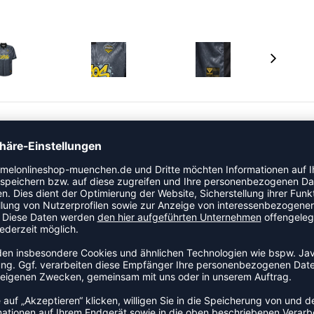
-Fußballtrikot mit einem gewagten Streetwear-Touch.
gefertigt und hat eine lockere, übergroße Passform. Es
 ein lebendiges Brustmotiv und ein klassisches hummel-
s Erbe mit urbanem Ausdruck verbindet - gemacht für