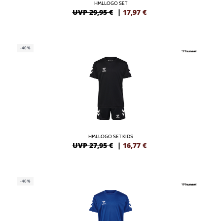
HMLLOGO SET
UVP 29,95 €
|
17,97
€
-40%
HMLLOGO SET KIDS
UVP 27,95 €
|
16,77
€
-40%