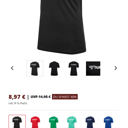
8,97
€
|
UVP 14,95 €
DU SPARST 40%
inkl. 19 % MwSt.