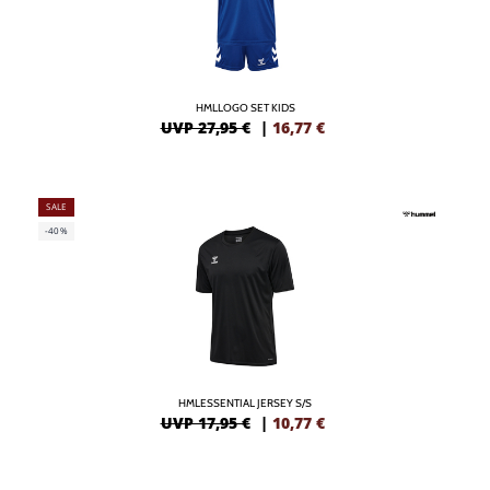
HMLLOGO SET KIDS
UVP 27,95 €
|
16,77
€
SALE
-40%
HMLESSENTIAL JERSEY S/S
UVP 17,95 €
|
10,77
€