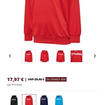
17,97
€
|
UVP 29,95 €
DU SPARST 40%
inkl. 19 % MwSt.