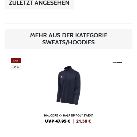
ZULETZT ANGESEHEN
MEHR AUS DER KATEGORIE
SWEATS/HOODIES
SALE
-55%
HMLCORE XK HALF ZIP POLY SWEAT
UVP 47,95 €
|
21,58
€