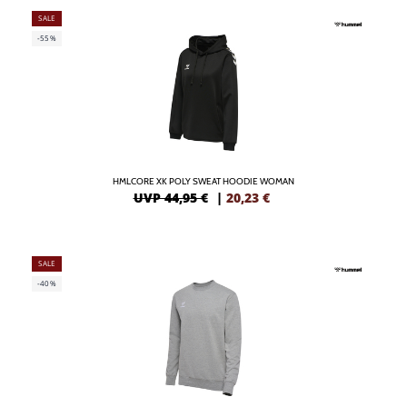
SALE
-55%
HMLCORE XK POLY SWEAT HOODIE WOMAN
UVP 44,95 €
|
20,23
€
SALE
-40%