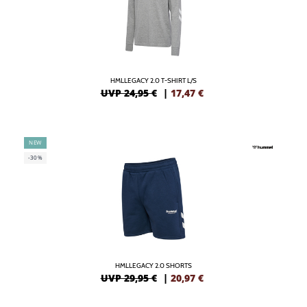
HMLLEGACY 2.0 T-SHIRT L/S
UVP 24,95 €
|
17,47
€
NEW
-30%
HMLLEGACY 2.0 SHORTS
UVP 29,95 €
|
20,97
€