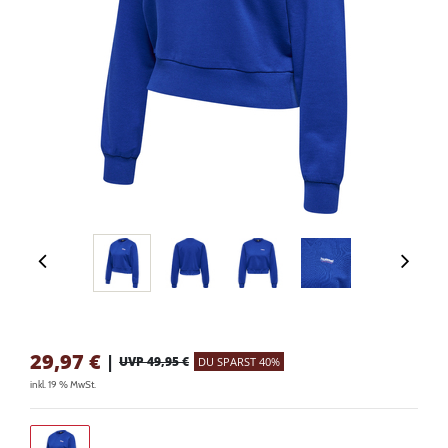
29,97
€
|
UVP 49,95 €
DU SPARST 40%
inkl. 19 % MwSt.