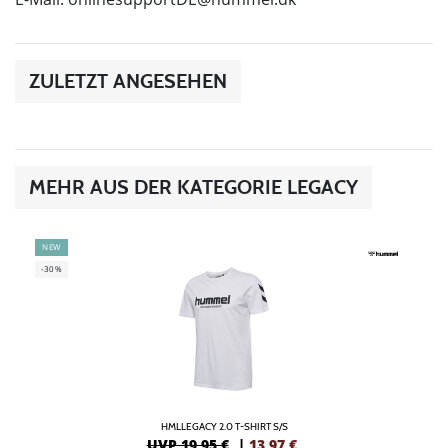
ZULETZT ANGESEHEN
MEHR AUS DER KATEGORIE LEGACY
NEW
-30%
HMLLEGACY 2.0 T-SHIRT S/S
UVP 19,95 €
|
13,97
€