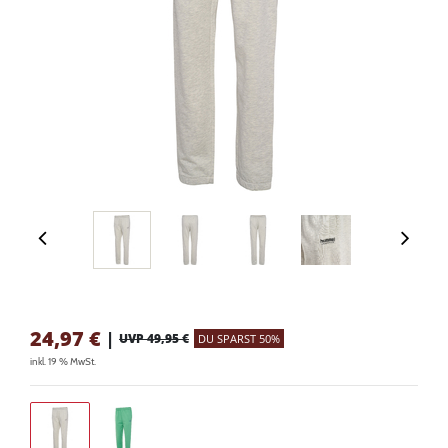
24,97
€
|
UVP 49,95 €
DU SPARST 50%
inkl. 19 % MwSt.