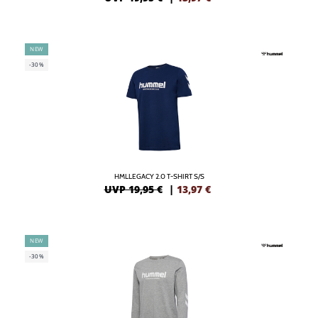
NEW
-30%
HMLLEGACY 2.0 T-SHIRT S/S
UVP 19,95 €
|
13,97
€
NEW
-30%