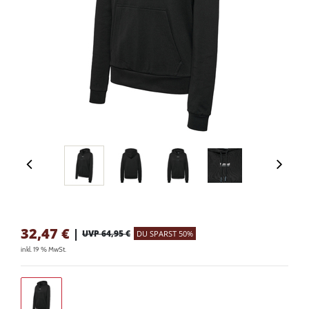
32,47
€
|
UVP 64,95 €
DU SPARST 50%
inkl. 19 % MwSt.