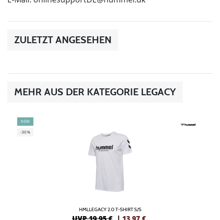
ZULETZT ANGESEHEN
MEHR AUS DER KATEGORIE LEGACY
NEW
-30%
HMLLEGACY 2.0 T-SHIRT S/S
UVP 19,95 €
|
13,97
€