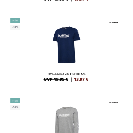
NEW
-30%
HMLLEGACY 2.0 T-SHIRT S/S
UVP 19,95 €
|
13,97
€
NEW
-30%