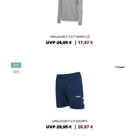
HMLLEGACY 2.0 T-SHIRT L/S
UVP 24,95 €
|
17,47
€
NEW
-30%
HMLLEGACY 2.0 SHORTS
UVP 29,95 €
|
20,97
€