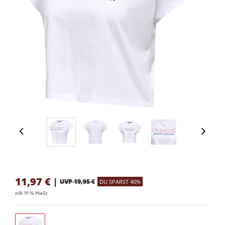
11,97
€
|
UVP 19,95 €
DU SPARST 40%
inkl. 19 % MwSt.