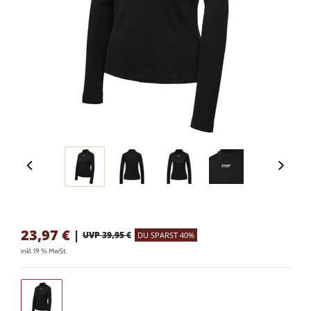
23,97
€
|
UVP 39,95 €
DU SPARST 40%
inkl. 19 % MwSt.