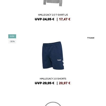
HMLLEGACY 2.0 T-SHIRT L/S
UVP 24,95 €
|
17,47
€
NEW
-30%
HMLLEGACY 2.0 SHORTS
UVP 29,95 €
|
20,97
€