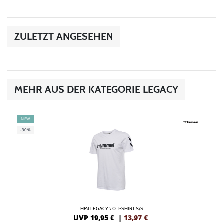
ZULETZT ANGESEHEN
MEHR AUS DER KATEGORIE LEGACY
NEW
-30%
HMLLEGACY 2.0 T-SHIRT S/S
UVP 19,95 €
|
13,97
€