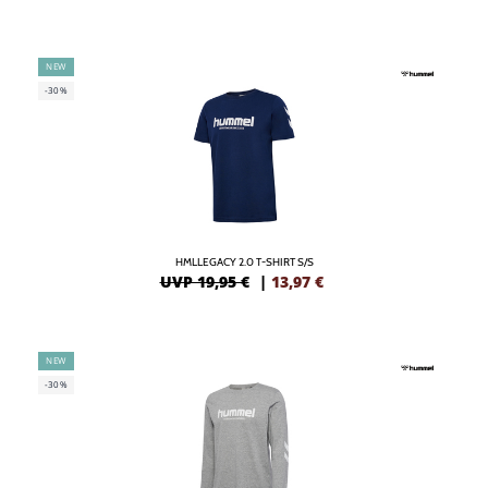
NEW
-30%
HMLLEGACY 2.0 T-SHIRT S/S
UVP 19,95 €
|
13,97
€
NEW
-30%