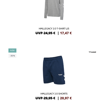
HMLLEGACY 2.0 T-SHIRT L/S
UVP 24,95 €
|
17,47
€
NEW
-30%
HMLLEGACY 2.0 SHORTS
UVP 29,95 €
|
20,97
€