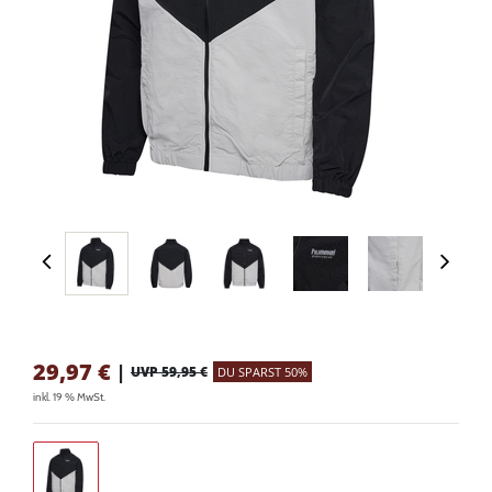
29,97
€
|
UVP 59,95 €
DU SPARST 50%
inkl. 19 % MwSt.